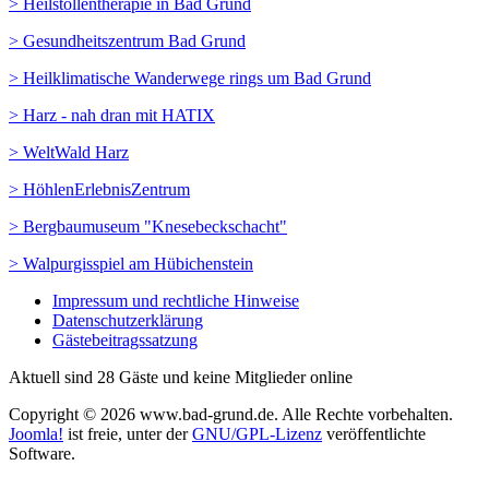
> Heilstollentherapie in Bad Grund
> Gesundheitszentrum Bad Grund
> Heilklimatische Wanderwege rings um Bad Grund
> Harz - nah dran mit HATIX
> WeltWald Harz
> HöhlenErlebnisZentrum
> Bergbaumuseum "Knesebeckschacht"
> Walpurgisspiel am Hübichenstein
Impressum und rechtliche Hinweise
Datenschutzerklärung
Gästebeitragssatzung
Aktuell sind 28 Gäste und keine Mitglieder online
Copyright © 2026 www.bad-grund.de. Alle Rechte vorbehalten.
Joomla!
ist freie, unter der
GNU/GPL-Lizenz
veröffentlichte
Software.